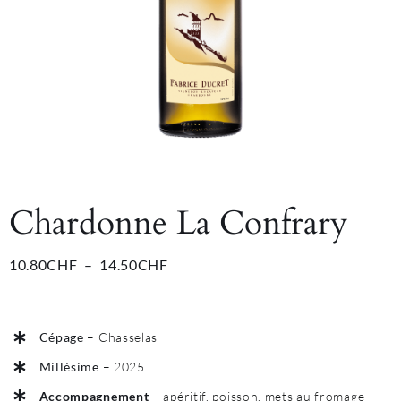
Chardonne La Confrary
Plage
10.80
CHF
–
14.50
CHF
de
prix :
10.80CHF
à
Cépage
– Chasselas
14.50CHF
Millésime
– 2025
Accompagnement
– apéritif, poisson, mets au fromage