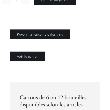
quantité
Alternative:
de
Chardonne
La
Confrary
Revenir à l’ensemble des vins
Voir le panier
Cartons de 6 ou 12 bouteilles
disponibles selon les articles