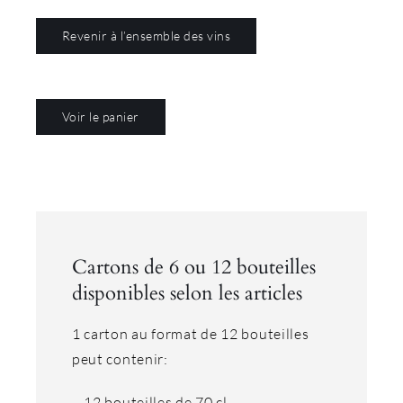
Chardonne
Revenir à l’ensemble des vins
Voir le panier
Cartons de 6 ou 12 bouteilles
disponibles selon les articles
1 carton au format de 12 bouteilles
peut contenir:
– 12 bouteilles de 70 cl