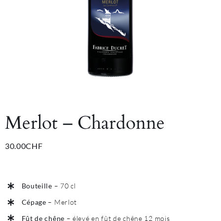
Merlot – Chardonne
30.00
CHF
Bouteille
– 70 cl
Cépage
– Merlot
Fût de chêne
– élevé en fût de chêne 12 mois