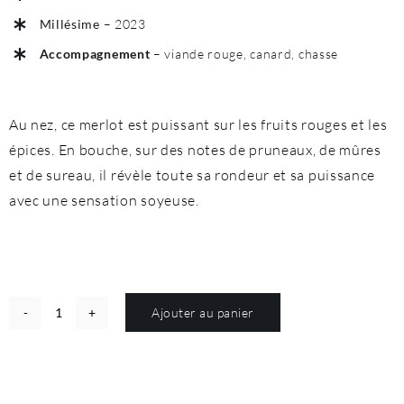
Millésime
– 2023
Accompagnement
– viande rouge, canard, chasse
Au nez, ce merlot est puissant sur les fruits rouges et les
épices. En bouche, sur des notes de pruneaux, de mûres
et de sureau, il révèle toute sa rondeur et sa puissance
avec une sensation soyeuse.
Ajouter au panier
quantité
Alternative:
de
Merlot
-