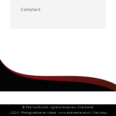
Comptant.
© Fabrice Ducret, vigneron encaveur, Chardonne
-
2026 | Photographies et vidéos :
www.etienneclaret.ch
| Site conçu