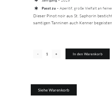
Jahrgang
– 2025
Passt zu
– Aperitif, große Vielfalt an fein
Dieser Pinot noir aus St. Saphorin bestic
samtigen Tanninen auch Kenner begeister
In den Warenkorb
Pinot
Alternative:
noir
-
St-
Saphorin
Siehe Warenkorb
Menge